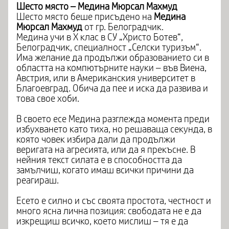
Шесто място – Медина Мюрсал Махмуд
Шесто място беше присъдено на
Медина
Мюрсал Махмуд
от гр. Белоградчик.
Медина учи в X клас в СУ „Христо Ботев“,
Белоградчик, специалност „Селски туризъм“.
Има желание да продължи образованието си в
областта на компютърните науки – във Виена,
Австрия, или в Американския университет в
Благоевград. Обича да пее и иска да развива и
това свое хоби.
В своето есе Медина разглежда момента преди
избухването като тиха, но решаваща секунда, в
която човек избира дали да продължи
веригата на агресията, или да я прекъсне. В
нейния текст силата е в способността да
замълчиш, когато имаш всички причини да
реагираш.
Есето е силно и със своята простота, честност и
много ясна лична позиция: свободата не е да
изкрещиш всичко, което мислиш – тя е да