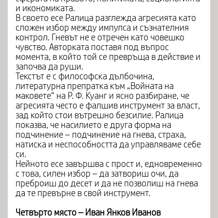
и икономиката.
В своето есе Ралица разглежда агресията като
сложен избор между импулса и съзнателния
контрол. Гневът не е отречен като човешко
чувство. Авторката поставя под въпрос
момента, в който той се превръща в действие и
започва да руши.
Текстът е с философска дълбочина,
литературна препратка към „Войната на
маковете“ на Р. Ф. Куанг и ясно разбиране, че
агресията често е фалшив инструмент за власт,
зад който стои вътрешно безсилие. Ралица
показва, че насилието е друга форма на
подчинение – подчинение на гнева, страха,
натиска и неспособността да управляваме себе
си.
Нейното есе завършва с прост и, едновременно
с това, силен избор – да затвориш очи, да
преброиш до десет и да не позволиш на гнева
да те превърне в свой инструмент.
Четвърто място – Иван Янков Иванов