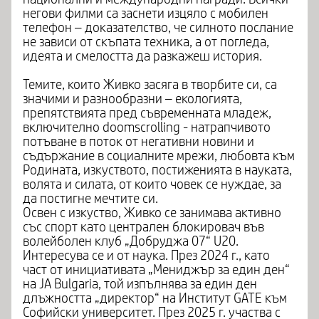
негови филми са заснети изцяло с мобилен
телефон – доказателство, че силното послание
не зависи от скъпата техника, а от погледа,
идеята и смелостта да разкажеш история.
Темите, които Живко засяга в творбите си, са
значими и разнообразни – екологията,
препятствията пред съвременната младеж,
включително doomscrolling - натрапчивото
потъване в поток от негативни новини и
съдържание в социалните мрежи, любовта към
Родината, изкуството, постиженията в науката,
волята и силата, от които човек се нуждае, за
да постигне мечтите си.
Освен с изкуство, Живко се занимава активно
със спорт като централен блокировач във
волейболен клуб „Добруджа 07“ U20.
Интересува се и от наука. През 2024 г., като
част от инициативата „Мениджър за един ден“
на JA Bulgaria, той изпълнява за един ден
длъжността „директор“ на Институт GATE към
Софийски университет. През 2025 г. участва с