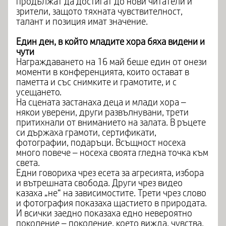
продължат да достигат до нови читатели и
зрители, защото тяхната чувствителност,
талант и позиция имат значение.
Един ден, в който младите хора бяха видени и
чути
Награждаването на 16 май беше един от онези
моменти в конференцията, които остават в
паметта и със снимките и грамотите, и с
усещането.
На сцената застанаха деца и млади хора –
някои уверени, други развълнувани, трети
притихнали от вниманието на залата. В ръцете
си държаха грамоти, сертификати,
фотографии, подаръци. Всъщност носеха
много повече – носеха своята гледна точка към
света.
Едни говориха чрез есета за агресията, избора
и вътрешната свобода. Други чрез видео
казаха „не“ на зависимостите. Трети чрез слово
и фотография показаха щастието в природата.
И всички заедно показаха едно невероятно
поколение – поколение, което вижда, чувства,