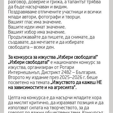
разговор, доверие и грижа, а талантът трябва
да бъде насърчаван и видим.
Поздравяваме отличените участници и всички
млади автори, фотографи и творци.
Вашият глас има значение.
Вашите идеи имат значение.
Вашият избор има значение.
Продължавайте да пишете, да снимате, да
създавате, да мечтаете и да избирате
свободата – всеки ден.
За конкурса за изкуства „Избери свободата!“
„Избери свободата!“
е национален конкурс за
изкуства, организиран от Ротари
Интернешънъл, Дистрикт 2482 – България.
Второто му издание през 2025–2026 г. беше
посветено на темата
„Изкуството да кажеш НЕ
на зависимостите и на агресията“.
Целта на конкурса е да насърчи младите хора
да мислят критично, да изразяват позиция и да
използват силата на творчеството, за да
говорят по важни обществени теми. Конкурсът