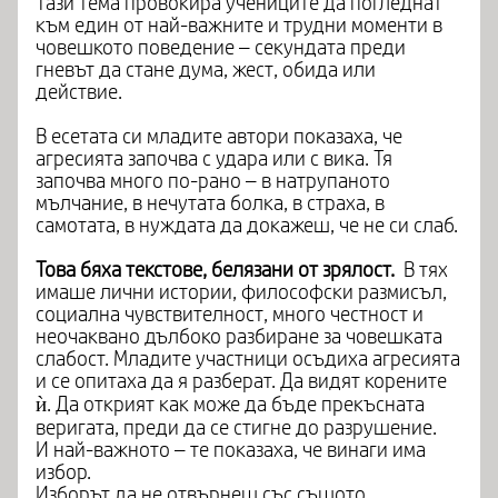
Тази тема провокира учениците да погледнат
към един от най-важните и трудни моменти в
човешкото поведение – секундата преди
гневът да стане дума, жест, обида или
действие.
В есетата си младите автори показаха, че
агресията започва с удара или с вика. Тя
започва много по-рано – в натрупаното
мълчание, в нечутата болка, в страха, в
самотата, в нуждата да докажеш, че не си слаб.
Това бяха текстове, белязани от зрялост.
В тях
имаше лични истории, философски размисъл,
социална чувствителност, много честност и
неочаквано дълбоко разбиране за човешката
слабост. Младите участници осъдиха агресията
и се опитаха да я разберат. Да видят корените
ѝ. Да открият как може да бъде прекъсната
веригата, преди да се стигне до разрушение.
И най-важното – те показаха, че винаги има
избор.
Изборът да не отвърнеш със същото.