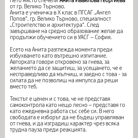
Пето място спечели
Анита Ивайлова Георгиева
от гр. Велико Търново.
Анита е ученичка в X клас в ПГСАГ „Ангел
Попов“, гр. Велико Търново, специалност
„Строителство и архитектура“. След
завършване на средно образование желае да
продължи обучението си в УАСГ – София.
Есето на Анита разглежда момента преди
избухването като вътрешно изпитание.
Авторката говори откровено за гнева, за
желанието да се защитиш, за усещането, че е
несправедливо да мълчиш, и заедно с това - за
силата да не позволиш на импулса да реши
вместо теб.
Текстът е ценен и с това, че не представя
самоконтрола като нещо лесно – представя го
като ежедневна работа със себе си. В него
свободата е изборът да не бъдеш управляван
от гнева, и да изградиш характер чрез всяка
трудна пауза преди реакцията.