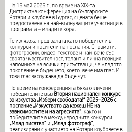
На 16 май 2026 г., по време на XIX-та
Дистриктна конференция на българските
Ротари и клубове в Бургас, сцената беше
предоставена на най-вълнуващите участници в
програмата – младите хора.
Те излязоха пред залата като победители в
конкурси и носители на послания. С грамоти,
фотографии, видеа, текстове и най-вече със
своята чувствителност, талант и лична позиция,
напомниха на всички присъстващи, че младото
поколение е бъдещето, което вече има глас. И
този глас заслужава да бъде чут.
По време на конференцията бяха отличени
победителите във
Втория национален конкурс
за изкуства „Избери свободата!“ 2025–2026 с
послание „Изкуството да кажеш НЕ на
зависимостите и на агресията“
, както и
победителите в международните конкурси
„Млад писател“
и
„Млад фотограф“
,
реализирани с участието на Ротари клубовете в