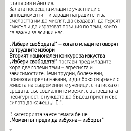
България и Англия.
Залата посрещна младите участници с
аплодисменти – и заради наградите, и за
смелостта им да мислят, да създават, да търсят
смисъл и да изразяват позиция по теми, които
са важни за всички нас.
„Избери свободата!“ – когато младите говорят
за трудните избори
Вторият национален конкурс за изкуства
„Избери свободата!“
постави пред младите
хора две големи теми – агресията и
зависимостите. Теми трудни, болезнени,
понякога премълчавани, и дълбоко свързани с
живота на съвременните ученици, с натиска от
средата, със социалните мрежи, с вътрешната
несигурност, с нуждата да бъдеш приет и със
силата да кажеш „НЕ!“.
В категорията за есе темата беше:
„Моментът преди да избухна – изборът“