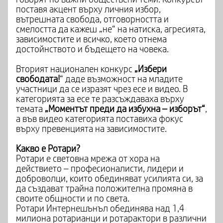
поставя акцент върху личния избор,
вътрешната свобода, отговорността и
смелостта да кажеш „не“ на натиска, агресията,
зависимостите и всичко, което отнема
достойнството и бъдещето на човека.
Вторият национален конкурс
„Избери
свободата!
“ даде възможност на младите
участници да се изразят чрез есе и видео. В
категорията за есе те разсъждаваха върху
темата
„Моментът преди да избухна – изборът“
,
а във видео категорията поставиха фокус
върху превенцията на зависимостите.
Какво е Ротари?
Ротари е световна мрежа от хора на
действието – професионалисти, лидери и
доброволци, които обединяват усилията си, за
да създават трайна положителна промяна в
своите общности и по света.
Ротари Интернешънъл обединява над 1,4
милиона ротарианци и ротарактори в различни