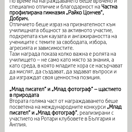
По време на награждаването беше връчено и
специално отличие и благодарност на
Частна
профилирана гимназия „Райко Цончев“,
Добрич.
Отличието беше израз на признателност към
училищната общност за активното участие,
подкрепата към каузата и ангажираността на
учениците с темите за свободата, избора,
агресията и зависимостите.
Тази награда показа колко важна е ролята на
училището – не само като място за знания, а
като среда, в която младите хора се насърчават
да мислят, да създават, да задават въпроси и
да изграждат своя ценностна позиция.
„Млад писател“ и „Млад фотограф“ – щастието
в природата
Втората голяма част от награждаването беше
посветена на международните конкурси
„Млад
писател“ и „Млад фотограф“
, реализирани с
участието на Ротари клубовете в България и
Англия.