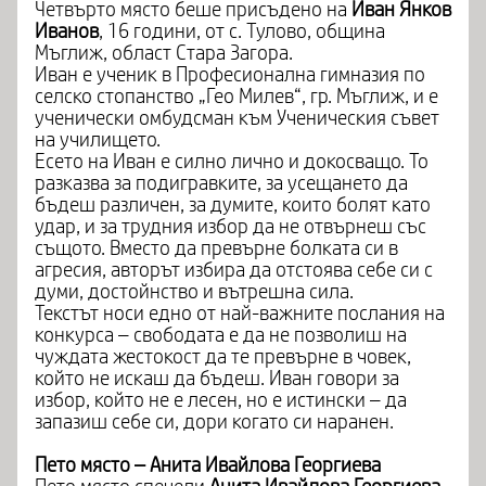
Четвърто място беше присъдено на
Иван Янков
Иванов
, 16 години, от с. Тулово, община
Мъглиж, област Стара Загора.
Иван е ученик в Професионална гимназия по
селско стопанство „Гео Милев“, гр. Мъглиж, и е
ученически омбудсман към Ученическия съвет
на училището.
Есето на Иван е силно лично и докосващо. То
разказва за подигравките, за усещането да
бъдеш различен, за думите, които болят като
удар, и за трудния избор да не отвърнеш със
същото. Вместо да превърне болката си в
агресия, авторът избира да отстоява себе си с
думи, достойнство и вътрешна сила.
Текстът носи едно от най-важните послания на
конкурса – свободата е да не позволиш на
чуждата жестокост да те превърне в човек,
който не искаш да бъдеш. Иван говори за
избор, който не е лесен, но е истински – да
запазиш себе си, дори когато си наранен.
Пето място – Анита Ивайлова Георгиева