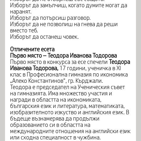
Изборът да замълчиш, когато думите могат да
наранят.
Изборът да потърсиш разговор.
Изборът да не позволиш на гнева да реши
вместо теб.
Изборът да останеш човек.
Отличените есета
Първо място – Теодора Иванова Тодорова
Първо място в конкурса за есе спечели
Теодора
Иванова Тодорова,
17 години, ученичка в XI
клас в Професионална гимназия по икономика
„Алеко Константинов“, гр. Кърджали.
Теодора е председател на Ученическия съвет
на гимназията. Има множество участия и
награди в областта на икономиката,
българския език и литература, математиката,
изобразителното изкуство и английския език. В
бъдеще възнамерява да продължи
образованието си в областта на
международните отношения на английски език
или сходна специалност в чужбина.