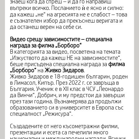
знаеш кога да спреш – и да го направиш
въпреки всичко. Посланието ѝ е ясно и силно:
да кажеш „не“ на агресията не е слабост – това
е съзнателен избор да прекъснеш веригата и
да останеш верен на себе си.
Видео срещу зависимостите – специална
награда за филма „Борборо“
В категорията за видео, посветена на темата
„Изкуството да кажеш НЕ на зависимостите“,
беше присъдена специална награда за
филма
„Борборо“
на
Живко Зидаров
.
Живко Зидаров е 18-годишен българин, роден
в Лимасол, Кипър. През 2022 г. се завръща в
България. Ученик е в XII клас в ЧСУ „Леонардо
да Винчи“, Добрич, и му предстои да завърши
през тази година. Възнамерява да продължи
образованието си в университет в Европа със
специалност „Режисура“.
Създадените от него късометражни филми,
презентации и есета са печелили много
национални и международни награди. Всички