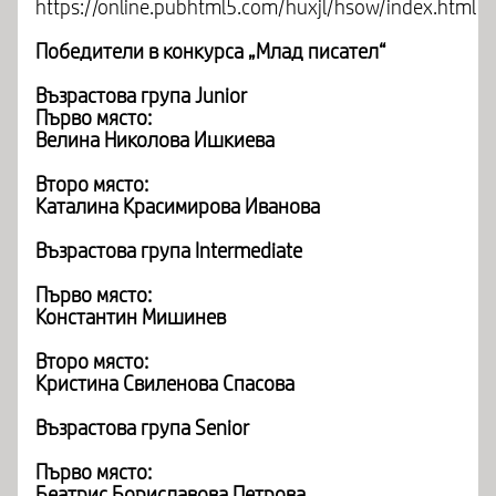
https://online.pubhtml5.com/huxjl/hsow/index.html
Победители в конкурса „Млад писател“
Възрастова група Junior
Първо място:
Велина Николова Ишкиева
Второ място:
Каталина Красимирова Иванова
Възрастова група Intermediate
Първо място:
Константин Мишинев
Второ място:
Кристина Свиленова Спасова
Възрастова група Senior
Първо място:
Беатрис Бориславова Петрова