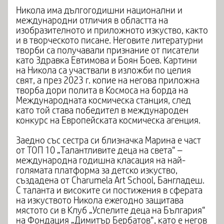
Никола има дългогодишни национални и
международни отличия в областта на
изобразителното и приложното изкуство, както
и в творческото писане. Неговите литературни
творби са получавали признание от писатели
като Здравка Евтимова и Боян Боев. Картини
на Никола са участвали в изложби по целия
свят, а през 2023 г. копие на негова приложна
творба дори полита в Космоса на борда на
Международната космическа станция, след
като той става победител в международен
конкурс на Европейската космическа агенция.
Заедно със сестра си близначка Марина е част
от ТОП 10 „Талантливите деца на света“ –
международна годишна класация на най-
голямата платформа за детско изкуство,
създадена от Charumela Art School, Бангладеш.
С таланта и високите си постижения в сферата
на изкуството Никола ежегодно защитава
мястото си в Клуб „Успелите деца на България“
на Фондация „Димитър Бербатов“, като е негов