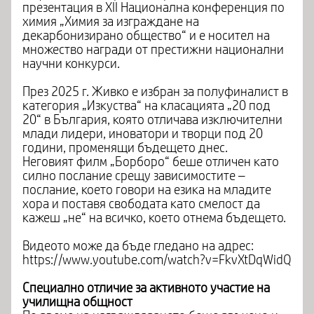
презентация в XII Национална конференция по
химия „Химия за изграждане на
декарбонизирано общество“ и е носител на
множество награди от престижни национални
научни конкурси.
През 2025 г. Живко е избран за полуфиналист в
категория „Изкуства“ на класацията „20 под
20“ в България, която отличава изключителни
млади лидери, иноватори и творци под 20
години, променящи бъдещето днес.
Неговият филм „Борборо“ беше отличен като
силно послание срещу зависимостите –
послание, което говори на езика на младите
хора и поставя свободата като смелост да
кажеш „не“ на всичко, което отнема бъдещето.
Видеото може да бъде гледано на адрес:
https://www.youtube.com/watch?v=FkvXtDqWidQ
Специално отличие за активното участие на
училищна общност