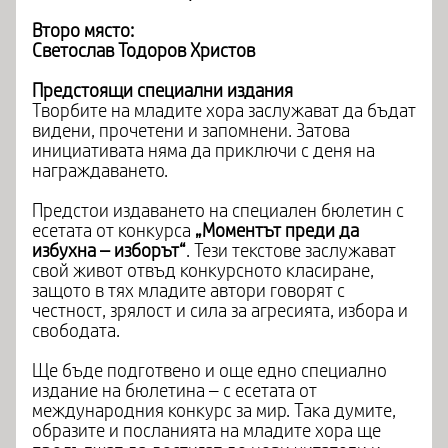
Второ място:
Светослав Тодоров Христов
Предстоящи специални издания
Творбите на младите хора заслужават да бъдат
видени, прочетени и запомнени. Затова
инициативата няма да приключи с деня на
награждаването.
Предстои издаването на специален бюлетин с
есетата от конкурса
„Моментът преди да
избухна – изборът“
. Тези текстове заслужават
свой живот отвъд конкурсното класиране,
защото в тях младите автори говорят с
честност, зрялост и сила за агресията, избора и
свободата.
Ще бъде подготвено и още едно специално
издание на бюлетина – с есетата от
международния конкурс за мир. Така думите,
образите и посланията на младите хора ще