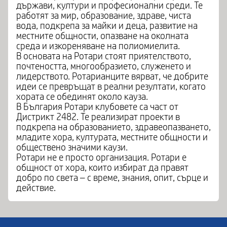
държави, култури и професионални среди. Те
работят за мир, образование, здраве, чиста
вода, подкрепа за майки и деца, развитие на
местните общности, опазване на околната
среда и изкореняване на полиомиелита.
В основата на Ротари стоят приятелството,
почтеността, многообразието, служенето и
лидерството. Ротарианците вярват, че добрите
идеи се превръщат в реални резултати, когато
хората се обединят около кауза.
В България Ротари клубовете са част от
Дистрикт 2482. Те реализират проекти в
подкрепа на образованието, здравеопазването,
младите хора, културата, местните общности и
обществено значими каузи.
Ротари не е просто организация. Ротари е
общност от хора, които избират да правят
добро по света – с време, знания, опит, сърце и
действие.