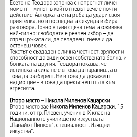
Есето на Теодора започва с напрегнат личен
момент – мигът, в който гневът вече е почти
действие. Авторката е на ръба да удари своя
приятелка, но в последната секунда избира
разговора. Точно в тази сцена темата оживява
най-силно: свободата е реален избор – да
спреш ръката си, да овладееш гнева и да
останеш човек.
Текстът е създаден с лична честност, зрялост и
способност да види освен собствената болка, и
болката на другия. Теодора показва, че
истинската сила не е в това да нараниш, а в
това да разбереш. Не в това да докажеш
надмощие - в това да прекъснеш пътя към
агресията.
Второ място – Никола Миленов Кацарски
Второ място зае
Никола Миленов Кацарски
, 15
години, от гр. Плевен, ученик в IX клас на
Националното училище по изкуствата
„Панайот Пипков“, специалност „Изящни
изкуства“.