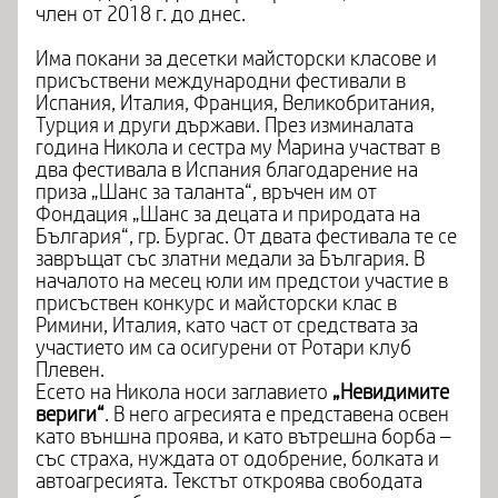
член от 2018 г. до днес.
Има покани за десетки майсторски класове и
присъствени международни фестивали в
Испания, Италия, Франция, Великобритания,
Турция и други държави. През изминалата
година Никола и сестра му Марина участват в
два фестивала в Испания благодарение на
приза „Шанс за таланта“, връчен им от
Фондация „Шанс за децата и природата на
България“, гр. Бургас. От двата фестивала те се
завръщат със златни медали за България. В
началото на месец юли им предстои участие в
присъствен конкурс и майсторски клас в
Римини, Италия, като част от средствата за
участието им са осигурени от Ротари клуб
Плевен.
Есето на Никола носи заглавието
„Невидимите
вериги“
. В него агресията е представена освен
като външна проява, и като вътрешна борба –
със страха, нуждата от одобрение, болката и
автоагресията. Текстът откроява свободата