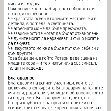
мисли и създава.
Поколение, което разбира, че свободата е и
право, и отговорност.
Че красотата освен в големите жестове, е и в
детайла, в погледа, в светлината.
Че агресията може да бъде прекъсната.
Че зависимостите могат да бъдат отхвърлени.
Че думите могат да нараняват, и също могат и
да лекуват.
Че изкуството може да бъде път към себе си и
към другите.
Това беше ден, в който Ротари даде сцена на
младите хора – и те я изпълниха със смисъл,
талант и надежда.
Благодарност
Благодарим на всички участници, които се
включиха в конкурсите. Благодарим на техните
учители, родители, училища и общности, които
ги подкрепят. Благодарим на журито, на
Ротари клубовете, на организаторите и на
всички, които вярват, че превенцията започва с