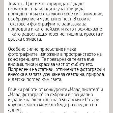
Темата „Щастието в природата“ даде
възможност на младите участници да
погледнат към света около себе си с внимание,
въображение и чувствителност. В своите
текстове и фотографии те разказаха за
природата и като пейзаж, и като преживяване
– като радост, вдъхновение, тишина, красота и
връзка с живота.
Особено силно присъствие имаха
фотографиите, изложени в пространството на
конференцията. Те превърнаха темата във
видима, тиха и красива част от събитието.
Подредени на стативи, отличените фотографии
внесоха в залата усещане за светлина, природа
и детски поглед към света.
Всички работи от конкурсите „Млад писател“ и
„Млад фотограф“ са събрани в специално
издание на бюлетина на българските Ротари
клубове, което може да бъде разгледано на
адрес: