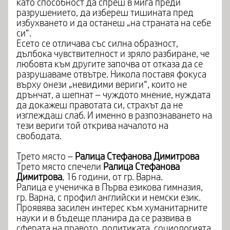
като способност да спреш в мига преди
разрушението, да избереш тишината пред
избухването и да останеш „на страната на себе
си“.
Есето се отличава със силна образност,
дълбока чувствителност и зряло разбиране, че
любовта към другите започва от отказа да се
разрушаваме отвътре. Никола поставя фокуса
върху онези „невидими вериги“, които не
дрънчат, а шепнат – чуждото мнение, нуждата
да докажеш правотата си, страхът да не
изглеждаш слаб. И именно в разпознаването на
тези вериги той открива началото на
свободата.
Трето място –
Ралица Стефанова Димитрова
Трето място спечели
Ралица Стефанова
Димитрова
, 16 години, от гр. Варна.
Ралица е ученичка в Първа езикова гимназия,
гр. Варна, с профил английски и немски език.
Проявява засилен интерес към хуманитарните
науки и в бъдеще планира да се развива в
сферата на правото, политиката, социологията