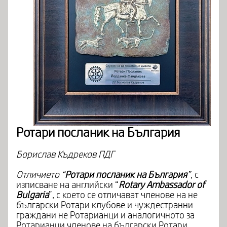
Ротари посланик на България
Борислав Къдреков ПДГ
Отличието “
Ротари посланик на България
”
, с
изписване на английски “
Rotary Ambassador of
Bulgaria
”, с което се отличават членове на не
български Ротари клубове и чуждестранни
граждани не Ротарианци и аналогичното за
Ротарианци членове на български Ротари