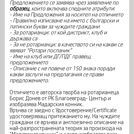
Предложението се заявява чрез заявление по
образец
, които включва следните атрибути
:
- Име на Предложения за носител на отличието
- Правилно изписване на името с български и
латински букви за чуждите граждани
- За ротарианци: от кой дистрикт, клуб и
държава са
- За не ротарианци: в качеството си на какви се
явяват “Ротари посланик”
- Име на клуб или ДГ/ПДГ правещ
предложението
- Описание с не повече от 150 знака поради
какви заслуги на предлагания се прави
предложението.
Отличието е авторска творба на ротарианеца
Борис Донев от РК Благоевград- Център и
изобразява Мадарския конник.
Връчва се заедно с Удостоверение/Certificate
удостоверяващ притежанието му. На чуждите
граждани се връчва и англоезично описание на
най-разпространената теория за произхода на