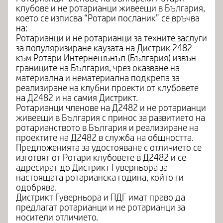
клубове и не ротарианци живеещи в България,
което се изписва “Ротари посланик” се връчва
на:
Ротарианци и не ротарианци за техните заслуги
за популяризиране каузата на Дистрик 2482
към Ротари Интернешънъл (България) извън
границите на България, чрез оказване на
материална и нематериална подкрепа за
реализиране на клубни проекти от клубовете
на Д2482 и на самия Дистрикт.
Ротарианци членове на Д2482 и не ротарианци
живеещи в България с принос за развитието на
ротарианството в България и реализиране на
проектите на Д2482 в служба на общността.
Предложенията за удостояване с отличието се
изготвят от Ротари клубовете в Д2482 и се
адресират до Дистрикт Гуверньора за
настоящата ротарианска година, който ги
одобрява.
Дистрикт Гуверньора и ПДГ имат право да
предлагат ротарианци и не ротарианци за
носители отличието.