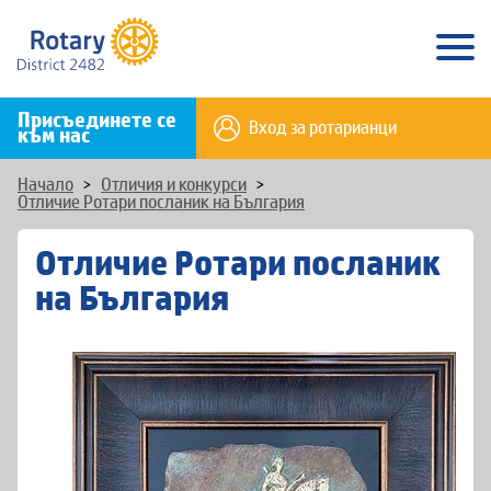
Присъединете се
Вход за ротарианци
към нас
Начало
>
Отличия и конкурси
>
Отличие Ротари посланик на България
Отличие Ротари посланик
на България