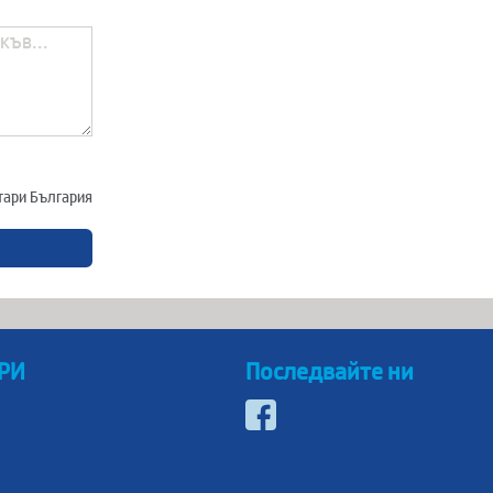
отари България
 РИ
Последвайте ни