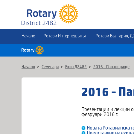
Начало
Ротари Интернешънъл
Ротари България, Д
Начало
>
Семинари
>
Екип Д2482
>
2016 - Панагюрище
2016 - П
Презентации и лекции о
февруари 2016 г.
Новата Ротарианска г
Представяне на екипа