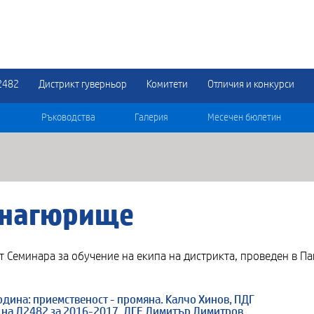
2482
Дистрикт гуверньор
Комитети
Отличия и конкурси
Ръководства
Галерия
Месечен бюлетин
анагюрище
т Семинара за обучение на екипа на дистрикта, проведен в 
одина: приемственост - промяна. Калчо Хинов, ПДГ
 на Д2482 за 2016-2017. ДГЕ Димитър Димитров