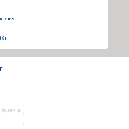
искова
6 г.
с