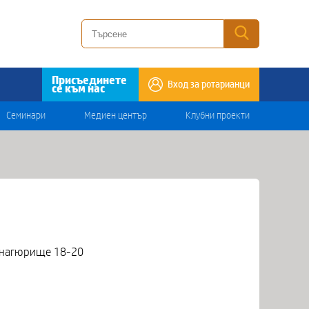
Присъединете
Вход за ротарианци
се към нас
Семинари
Медиен център
Клубни проекти
Панагюрище 18-20