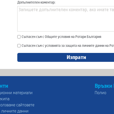
Допълнителен коментар:
Съгласен съм с Общите условия на Ротари България
Съгласен съм с условията за защита на личните данни на Р
Изпрати
нти
Връзки
ионни материали
Полио
екипа
ползваме сайтовете
 личните данни