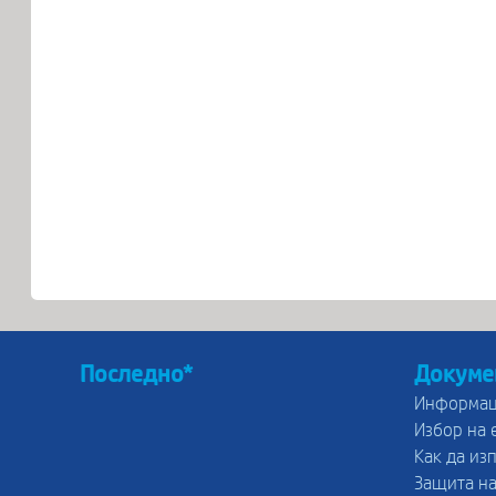
Последно*
Докуме
Информац
Избор на 
Как да из
Защита на