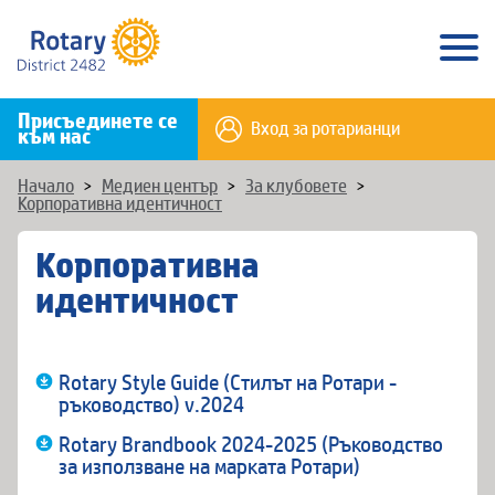
Присъединете се
Вход за ротарианци
към нас
Начало
>
Медиен център
>
За клубовете
>
Корпоративна идентичност
Корпоративна
идентичност
Rotary Style Guide (Стилът на Ротари -
ръководство) v.2024
Rotary Brandbook 2024-2025 (Ръководство
за използване на марката Ротари)