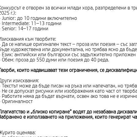
Конкурсът е отворен за всички млади хора, разпределени в тр
2025 г.):
- Junior: до 10 години включително
- Intermediate: 11–13 години
- Senior: 14–17 години
Изисквания към творбите:
- Да се напише оригинален текст – проза или поезия – със загл
бъде художествена или документална, но трябва ясно да бъде 
- Език: английски или български със задължително приложен
- Обем: проза до 550 думи или поезия до 40 реда.
Творби, които надвишават тези ограничения, се дисквалифици
Други изисквания:
- Текстът може да бъде писан на ръка или напечатан, но трябв
- Не се допускат рисунки или изображения като част от творба
- Работите няма да бъдат върнати, освен ако това не е изричн
- Оригиналност
Плагиатство и „близко копиране“ водят до незабавна дисквал
Забранено е използването на приложения, които генерират час
Журито оценява: