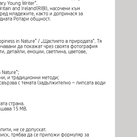
ry Young Writer“.
ritain and Ireland(RIBI), насочени към
ред младежите, както и допринася за
одната Ротари общност.
ppiness in Nature” / „Щастието в природата“. Тя
рчавани да покажат чрез своята фотография
и, детайли, емоции, светлина, цветове,
 Nature”;
ни, и традиционни методи;
свързва с темата (задължително – липсата води
ата страна.
ишава 15 MB.
пити, не се допускат.
 риск, трябва да се приложи формуляр за