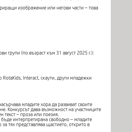
ериращи изображение или негови части – това
и групи (по възраст към 31 август 2025 г.):
RotaKids, Interact, скаути, други младежки
 насърчава младите хора да развиват своите
ене. Конкурсът дава възможност на участниците
н текст – проза или поезия.
да бъде интерпретирана свободно – младите
о за тях представлява щастието, открито в