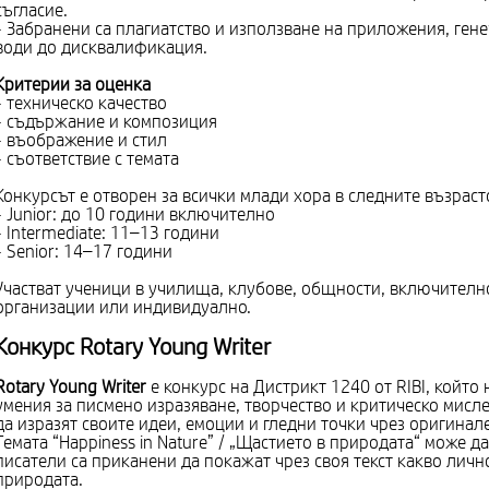
съгласие.
- Забранени са плагиатство и използване на приложения, ген
води до дисквалификация.
Критерии за оценка
- техническо качество
- съдържание и композиция
- въображение и стил
- съответствие с темата
Конкурсът е отворен за всички млади хора в следните възрастов
- Junior: до 10 години включително
- Intermediate: 11–13 години
- Senior: 14–17 години
Участват ученици в училища, клубове, общности, включително 
организации или индивидуално.
Конкурс
Rotary Young Writer
Rotary Young Writer
е конкурс на Дистрикт 1240 от RIBI, който
умения за писмено изразяване, творчество и критическо мисл
да изразят своите идеи, емоции и гледни точки чрез оригинале
Темата “Happiness in Nature” / „Щастието в природата“ може 
писатели са приканени да покажат чрез своя текст какво личн
природата.