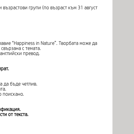
и възрастови групи (по възраст към 31 август
авие “Happiness in Nature”. Творбата може да
свързана с темата.
 английски превод.
рат.
а да бъде четлив.
та.
о поискано.
ификация.
ти от текста.