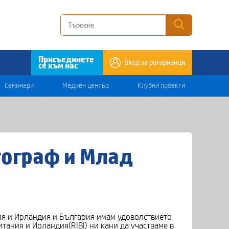
Присъединете
Вход за ротарианци
се към нас
Семинари
Медиен център
Клубни проекти
тограф и Млад
ния и Ирландия и България имам удоволствието
тания и Ирландия(RIBI) ни кани да участваме в