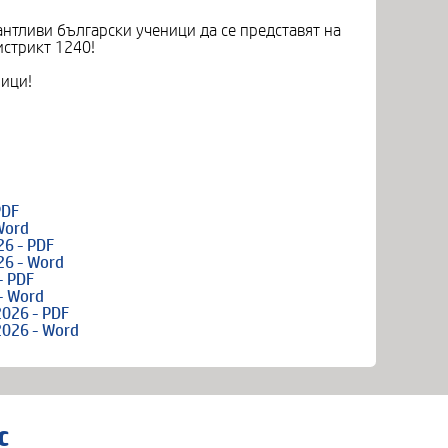
нтливи български ученици да се представят на
истрикт 1240!
ници!
PDF
Word
6 - PDF
26 - Word
- PDF
- Word
026 - PDF
026 - Word
с