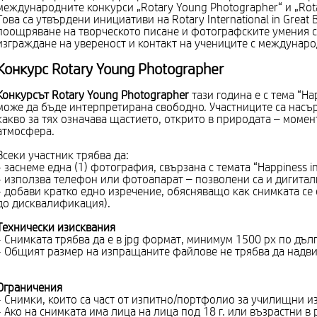
международните конкурси „Rotary Young Photographer“ и „Rota
Това са утвърдени инициативи на Rotary International in Great B
поощряване на творческото писане и фотографските умения с
изграждане на увереност и контакт на учениците с междунар
Конкурс
Rotary Young Photographer
Конкурсът Rotary Young Photographer
тази година е с тема “Ha
може да бъде интерпретирана свободно. Участниците са насъ
какво за тях означава щастието, открито в природата – момент
атмосфера.
Всеки участник трябва да:
- заснеме една (1) фотография, свързана с темата “Happiness in
- използва телефон или фотоапарат – позволени са и дигитал
- добави кратко едно изречение, обясняващо как снимката се 
до дисквалификация).
Технически изисквания
- Снимката трябва да е в jpg формат, минимум 1500 px по дълг
- Общият размер на изпращаните файлове не трябва да надв
Ограничения
- Снимки, които са част от изпитно/портфолио за училищни из
- Ако на снимката има лица на лица под 18 г. или възрастни в