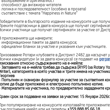
- въображение и оригиналност
- способност да ангажира читателя
- логика и последователност (особено в прозата)
- съответствие с темата “Happiness in Nature”
Победителите в българското издание на конкурсите ще получа
Преките подгласници в двата конкурса ще получат сертификат
Всички участници ще получат сертификати за участие от Дист
В приложенията ще намерите:
- информационни пакети за двата конкурса;
- официални бланки за участие и указания към участниците.
Призоваваме Ротари клубовете в Дистрикт 2482 да насърчат у
Всички кандидатури (и за двата конкурса) се подават на
gerga
изисквания относно съдържанието на е-мейла:
- Заглавието на е-мейла трябва да съдържа
[RYP] (за
Rotary Y
Writer), категорията в която участва и трите имена на участни
Георгиев
- Попълнен и сканиран формуляр за участие за съответния ко
копие да бъде приложено и електронно попълнено копие.
- Материалите на участника, по предварително зададените кри
Краен срок за подаване на заявки за участие: 15 Януари 2026г
При популяризиране на конкурсите използвайте приложените
към посочения имейл или на телефон
+359 888 85 66 18
.