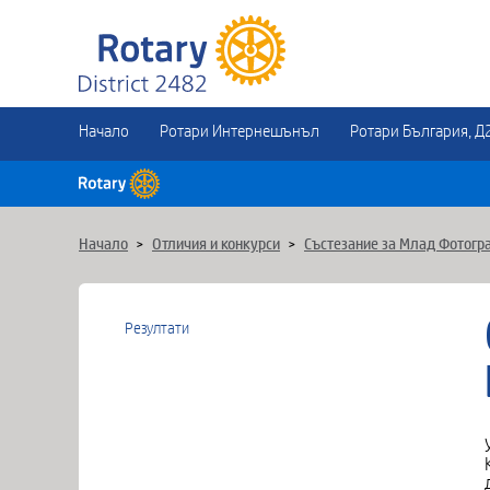
Начало
Ротари Интернешънъл
Ротари България, Д
Начало
>
Отличия и конкурси
>
Състезание за Млад Фотогр
Резултати