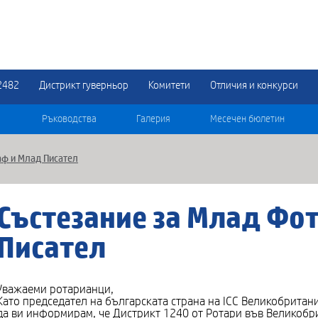
2482
Дистрикт гуверньор
Комитети
Отличия и конкурси
Ръководства
Галерия
Месечен бюлетин
аф и Млад Писател
Състезание за Млад Фо
Писател
Уважаеми ротарианци,
Като председател на българската страна на ICC Великобрита
да ви информирам, че Дистрикт 1240 от Ротари във Великобри