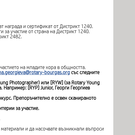
т награда и сертификат от Дистрикт 1240.
и за участие от страна на Дистрикт 1240.
рикт 2482.
частието на младите хора в общността.
na.georgieva@rotary-bourgas.org
със следните
oung Photographer) или
[RYW] (за
Rotary Young
ка. Например:
[RYP] Junior, Георги Георгиев
нкурс. Препоръчително е освен сканираното
терии за участие.
.
 материали и да насочвате възникнали въпроси