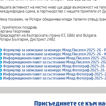
Вашата активност на местно ниво ще даде възможност на тала
международна сцена, в партньорство с нашите приятели от Д
Нека покажем, че Ротари обединява млади таланти отвъд гра
С приятелски поздрав,
Гергана Георгиева
Председател на българската страна ICC GB&I and Bulgaria
Ротари България, Дистрикт 2482
Формуляр за записване за конкурс Млад Писател 2025-26 - 
Формуляр за записване за конкурс Млад Писател 2025-26 - 
Информационен пакет за състезание Млад Писател 2025-202
Информационен пакет за състезание Млад Писател 2025-20
Формуляр за записване за конкурс Млад Фотограф 2025-26 
Формуляр за записване за конкурс Млад Фотограф 2025-26 
Информационен пакет за състезание Млад Фотограф 2025-2
Информационен пакет за състезание Млад Фотограф 2025-2
Присъединете се към на