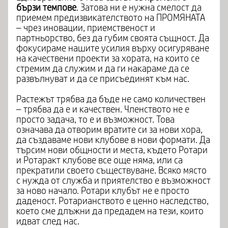
бързи темпове
. Затова ни е нужна смелост да
приемем предизвикателството на ПРОМЯНАТА
– чрез иновации, приемственост и
партньорство, без да губим своята същност. Да
фокусираме нашите усилия върху осигуряване
на качествени проекти за хората, на които се
стремим да служим и да ги накараме да се
развълнуват и да се присъединят към нас.
Растежът трябва да бъде не само количествен
– трябва да е и качествен. Членството не е
просто задача, то е и възможност. Това
означава да отворим вратите си за нови хора,
да създаваме нови клубове в нови формати. Да
търсим нови общности и места, където Ротари
и Ротаракт клубове все още няма, или са
прекратили своето съществуване. Всяко място
с нужда от служба и приятелство е възможност
за ново начало. Ротари клубът не е просто
даденост. Ротарианството е ценно наследство,
което сме длъжни да предадем на тези, които
идват след нас.