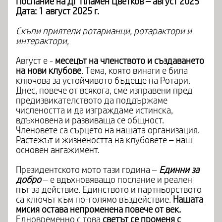
Послание на ДГ Пламен Цветков – август 2025
Дата: 1 август 2025 г.
Скъпи приятели ротарианци, ротарактори и
интерактори,
Август е -
месецът на членството и създаването
на нови клубове
. Tема, която винаги е била
ключова за устойчивото бъдеще на Ротари.
Днес, повече от всякога, сме изправени пред
предизвикателството да поддържаме
числеността и да изграждаме истинска,
вдъхновена и развиваща се общност.
Членовете са сърцето на нашата организация.
Растежът и жизнеността на клубовете – наш
основен ангажимент.
Президентското мото тази година –
Единни за
добро
– е вдъхновяващо послание и реален
път за действие. Единството и партньорството
са ключът към по-голямо въздействие.
Нашата
мисия остава непроменена повече от век
.
Едновременно с това
светът се променя с