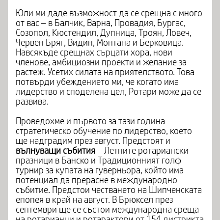
Юли ми даде възможност да се срещна с много
от вас – в Балчик, Варна, Провадия, Бургас,
Созопол, Кюстендил, Дупница, Троян, Ловеч,
Червен Бряг, Видин, Монтана и Берковица.
Навсякъде срещнах сърцати хора, нови
членове, амбициозни проекти и желание за
растеж. Усетих силата на приятелството. Това
потвърди убеждението ми, че когато има
лидерство и споделена цел, Ротари може да се
развива.
Проведохме и първото за тази година
стратегическо обучение по лидерство, което
ще надградим през август. Предстоят и
вълнуващи събития
– Летните ротариански
празници в Банско и Традиционният голф
турнир за купата на гуверньора, който има
потенциал да прерасне в международно
събитие. Предстои честването на Шипченската
епопея в край на август. В Брюксел през
септември ще се състои международна среща
на ротарианци и ротарактори от 154 дистрикта