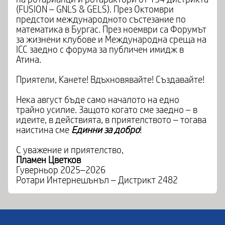
(FUSION – GNLS & GELS). През Октомври
предстои международното състезание по
математика в Бургас. През ноември са Форумът
за жизнени клубове и Международна среща на
ICC заедно с форума за публичен имидж в
Атина.
Приятели, Канете! Вдъхновявайте! Създавайте!
Нека август бъде само началото на едно
трайно усилие. Защото когато сме заедно – в
идеите, в действията, в приятелството – тогава
наистина сме
Единни за добро
!
С уважение и приятелство,
Пламен Цветков
Гуверньор 2025–2026
Ротари Интернешънъл – Дистрикт 2482