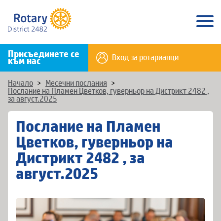
Присъединете се
Вход за ротарианци
към нас
Начало
>
Месечни послания
>
Послание на Пламен Цветков, гуверньор на Дистрикт 2482 ,
за август.2025
Послание на Пламен
Цветков, гуверньор на
Дистрикт 2482 , за
август.2025