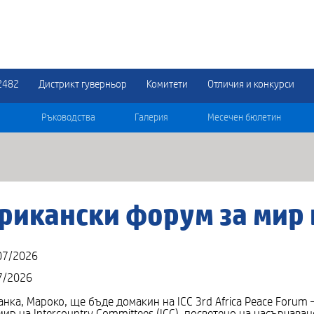
2482
Дистрикт гуверньор
Комитети
Отличия и конкурси
Ръководства
Галерия
Месечен бюлетин
рикански форум за мир н
07/2026
7/2026
анка, Мароко, ще бъде домакин на ICC 3rd Africa Peace Forum 
р на Intercountry Committees (ICC), посветено на насърчаван