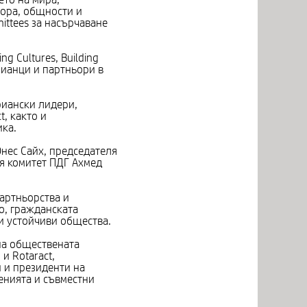
ора, общности и
ittees за насърчаване
g Cultures, Building
рианци и партньори в
риански лидери,
t, както и
ика.
нес Сайх, председателя
я комитет ПДГ Ахмед
партньорства и
о, гражданската
и устойчиви общества.
на обществената
и Rotaract,
 и президенти на
енията и съвместни