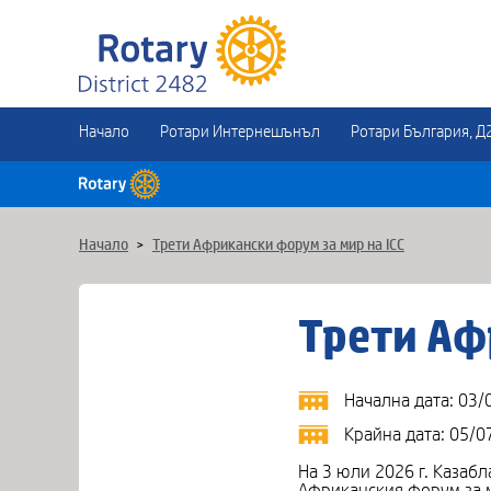
Начало
Ротари Интернешънъл
Ротари България, Д
Начало
>
Трети Африкански форум за мир на ICC
Трети Аф
Начална дата: 03/
Крайна дата: 05/0
На 3 юли 2026 г. Казабл
Африканския форум за ми