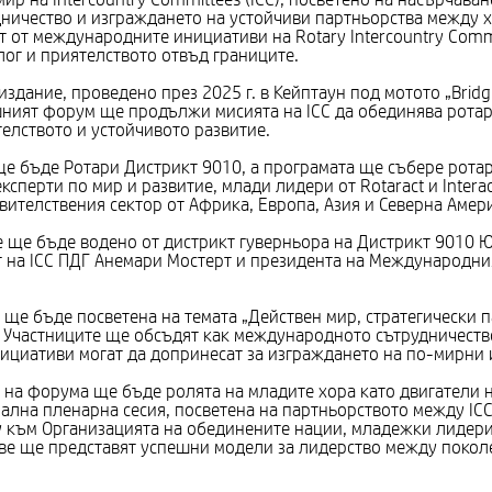
ичество и изграждането на устойчиви партньорства между х
т от международните инициативи на Rotary Intercountry Comm
ог и приятелството отвъд границите.
здание, проведено през 2025 г. в Кейптаун под мотото „Bridgin
дишният форум ще продължи мисията на ICC да обединява рота
телството и устойчивото развитие.
е бъде Ротари Дистрикт 9010, а програмата ще събере рота
ксперти по мир и развитие, млади лидери от Rotaract и Interac
вителствения сектор от Африка, Европа, Азия и Северна Амер
ще бъде водено от дистрикт гуверньора на Дистрикт 9010 Ю
 на ICC ПДГ Анемари Мостерт и президента на Международни
 ще бъде посветена на темата „Действен мир, стратегически 
. Участниците ще обсъдят как международното сътрудничеств
нициативи могат да допринесат за изграждането на по-мирни 
 на форума ще бъде ролята на младите хора като двигатели 
лна пленарна сесия, посветена на партньорството между ICC 
y към Организацията на обединените нации, младежки лидери
убове ще представят успешни модели за лидерство между покол