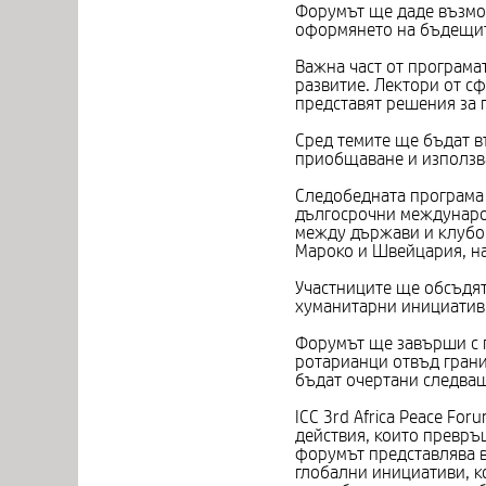
Форумът ще даде възмож
оформянето на бъдещит
Важна част от програма
развитие. Лектори от с
представят решения за 
Сред темите ще бъдат в
приобщаване и използва
Следобедната програма 
дългосрочни междунаро
между държави и клубов
Мароко и Швейцария, на
Участниците ще обсъдят
хуманитарни инициативи
Форумът ще завърши с г
ротарианци отвъд грани
бъдат очертани следващ
ICC 3rd Africa Peace Fo
действия, които превръ
форумът представлява в
глобални инициативи, к