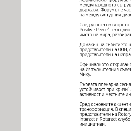
международното сътрудн
държави. Форумът е час
на междукултурния диал
След успеха на второто и
Positive Peace“, тазго
името на мира, разбира
Домакин на събитието щ
представители на ООН, е
представители на непра
Официалното откриване 
на Изпълнителния съвет
Мику.
Първата пленарна сесия
устойчивост при кризи“
активност и местните и
Сред основните акценти
трансформация. В специа
представители на Rotar
Interact и Rotaract кл
инициативи.