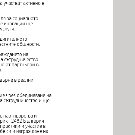
а участват активно в
оля за социалното
те иновации ще
услуги.
 дигиталното
естните общности.
раждането на
а сътрудничество
но от партньори в
.
върне в реални
ие чрез обединяване на
а сътрудничество и ще
, партньорства и
трикт 2482 България
практики и участие в
бе си и изграждане на