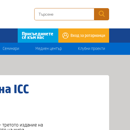
Присъединете
Вход за ротарианци
се към нас
Семинари
Медиен център
Клубни проекти
а ICC
– третото издание на
ето на мира,