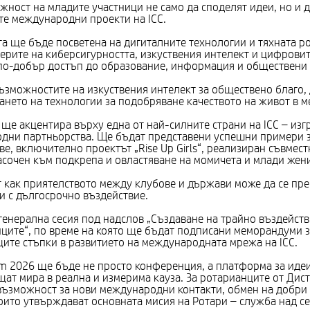
ност на младите участници не само да споделят идеи, но и д
е международни проекти на ICC.
та ще бъде посветена на дигиталните технологии и тяхната р
ферите на киберсигурността, изкуствения интелект и цифрови
по-добър достъп до образование, информация и обществени 
ъзможностите на изкуствения интелект за обществено благо,
нето на технологии за подобряване качеството на живот в м
ще акцентира върху една от най-силните страни на ICC – изг
дни партньорства. Ще бъдат представени успешни примери з
е, включително проектът „Rise Up Girls“, реализиран съвмест
сочен към подкрепа и овластяване на момичета и млади жени
 как приятелството между клубове и държави може да се пре
 с дългосрочно въздействие.
енерална сесия под надслов „Създаване на трайно въздейств
ците“, по време на която ще бъдат подписани меморандуми з
ите стъпки в развитието на международната мрежа на ICC.
rum 2026 ще бъде не просто конференция, а платформа за идеи
щат мира в реална и измерима кауза. За ротарианците от Дис
ъзможност за нови международни контакти, обмен на добри 
оито утвърждават основната мисия на Ротари – служба над се