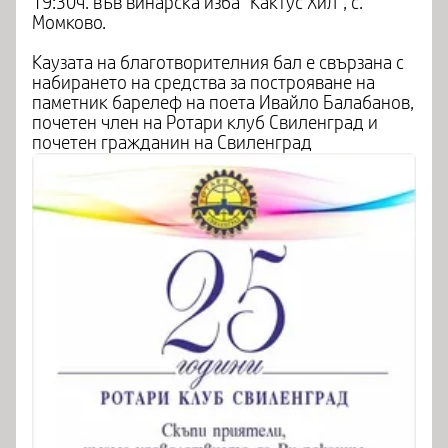
19:30ч. във винарска изба "Кактус Хил", с.
Момково.
Каузата на благотворителния бал е свързана с
набирането на средства за построяване на
паметник барелеф на поета Ивайло Балабанов,
почетен член на Ротари клуб Свиленград и
почетен гражданин на Свиленград