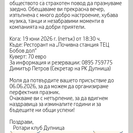
обществото са страхотен повод да празнуваме
заедно. ​Обещаваме ви прекрасна вечер,
изпълнена с много добро настроение, хубава
музика, танци и незабравими моменти в
компанията на добри приятели.
​Кога: 19 юни 2026 г. (петък) от 18:30 ч.
Къде: Ресторант на „Почивна станция ТЕЦ
Бобов дол“
​​Куверт: 70 евро
​За информация и резервации: 0895 759775
Димитър Петров (Секретар на РК Дупница)
​Моля да потвърдите вашето присъствие до
06.06.2026, за да можем да организираме
перфектния празник.
Очакваме ви с нетърпение, за да вдигнем
наздравица за изминалите години и за
бъдещите ни общи успехи!
​Поздрави,
Ротари клуб Дупница