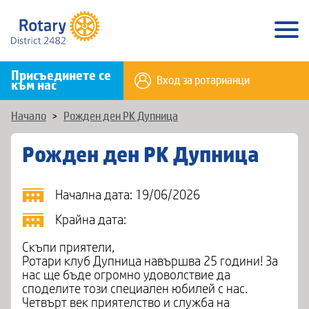
Присъединете се
Вход за ротарианци
към нас
Начало
>
Рожден ден РК Дупница
Рожден ден РК Дупница
Начална дата: 19/06/2026
Крайна дата:
​Скъпи приятели,
Ротари клуб Дупница навършва 25 години! За
нас ще бъде огромно удоволствие да
споделите този специален юбилей с нас.
Четвърт век приятелство и служба на