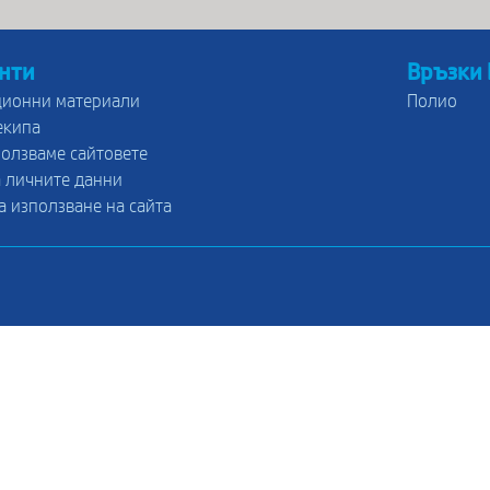
нти
Връзки
ионни материали
Полио
екипа
ползваме сайтовете
 личните данни
а използване на сайта