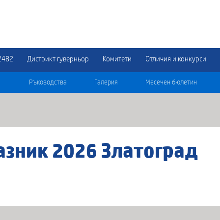
2482
Дистрикт гуверньор
Комитети
Отличия и конкурси
Ръководства
Галерия
Месечен бюлетин
азник 2026 Златоград