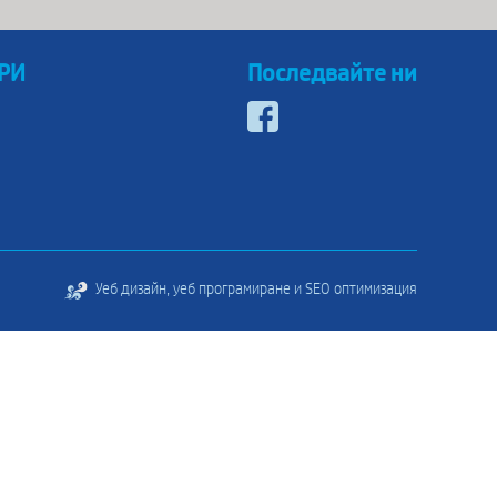
 РИ
Последвайте ни
Уеб дизайн, уеб програмиране и SEO оптимизация