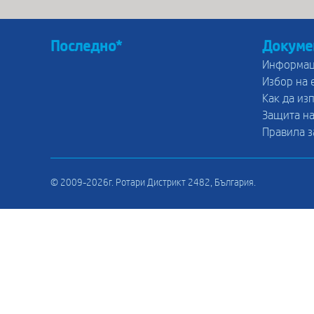
Последно*
Докуме
Информац
Избор на 
Как да из
Защита на
Правила з
© 2009-2026г. Ротари Дистрикт 2482, България.