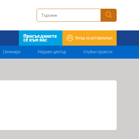
Присъединете
Вход за ротарианци
се към нас
Семинари
Медиен център
Клубни проекти