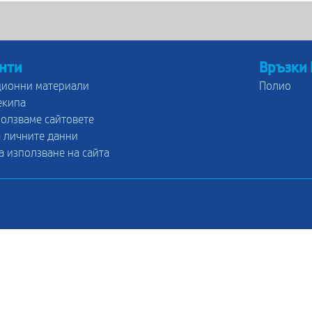
нти
Връзки
ионни материали
Полио
екипа
ползваме сайтовете
 личните данни
а използване на сайта