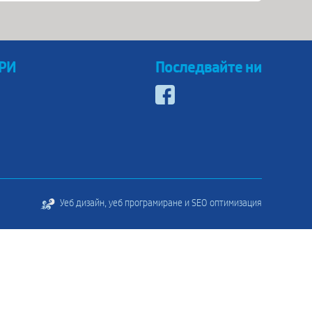
 РИ
Последвайте ни
Уеб дизайн, уеб програмиране и SEO оптимизация