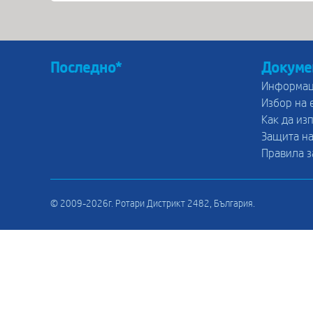
Последно*
Докуме
Информац
Избор на 
Как да из
Защита на
Правила з
© 2009-2026г. Ротари Дистрикт 2482, България.