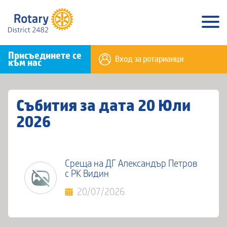
Присъединете се
Вход за ротарианци
към нас
Събития за дата 20 Юли
2026
Среща на ДГ Александър Петров
с РК Видин
20/07/2026